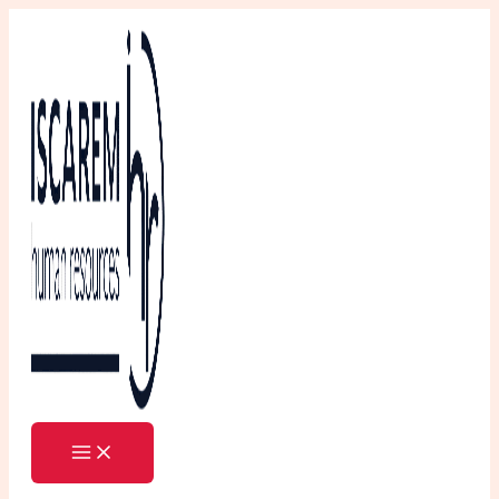
Ir
al
contenido