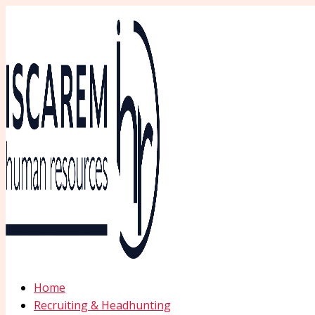
Ir
al
contenido
Home
Recruiting & Headhunting