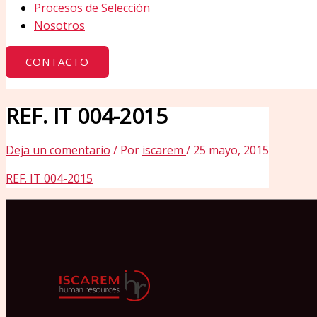
Procesos de Selección
Nosotros
CONTACTO
REF. IT 004-2015
Deja un comentario
/ Por
iscarem
/
25 mayo, 2015
REF. IT 004-2015