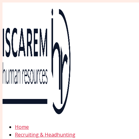
Ir
al
contenido
Home
Recruiting & Headhunting