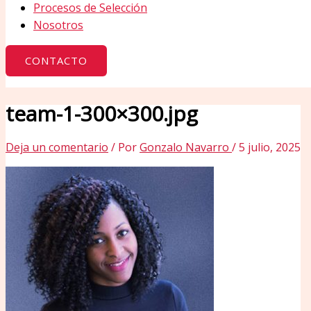
Procesos de Selección
Nosotros
CONTACTO
team-1-300×300.jpg
Deja un comentario
/ Por
Gonzalo Navarro
/
5 julio, 2025