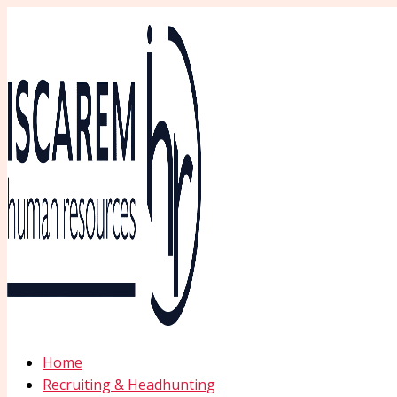
Ir
al
contenido
Home
Recruiting & Headhunting