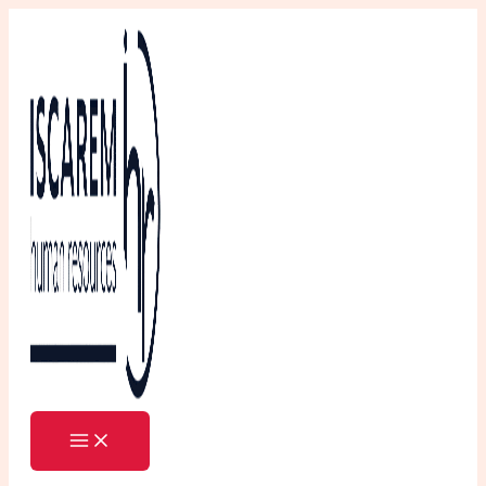
Ir
al
contenido