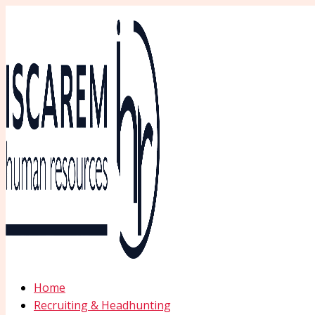
Ir
al
contenido
Home
Recruiting & Headhunting