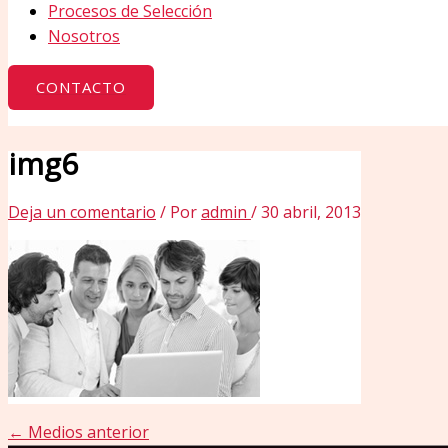
Procesos de Selección
Nosotros
CONTACTO
img6
Deja un comentario
/ Por
admin
/
30 abril, 2013
←
Medios anterior