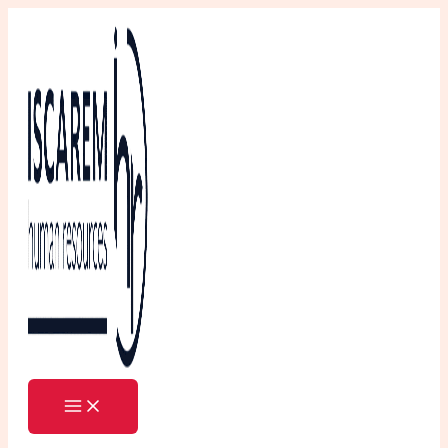
Ir
al
contenido