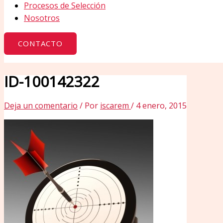
Procesos de Selección
Nosotros
CONTACTO
ID-100142322
Deja un comentario
/ Por
iscarem
/
4 enero, 2015