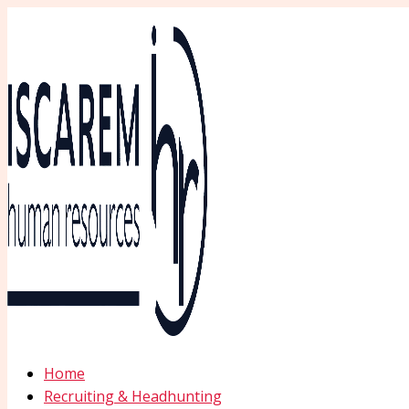
Ir
al
contenido
Home
Recruiting & Headhunting