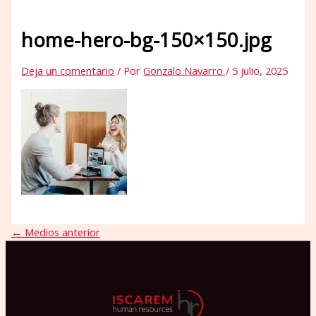
home-hero-bg-150×150.jpg
Deja un comentario
/ Por
Gonzalo Navarro
/
5 julio, 2025
←
Medios anterior