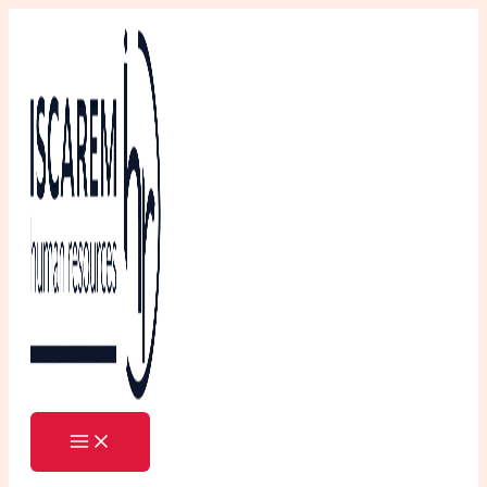
Ir
al
contenido