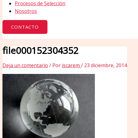
Procesos de Selección
Nosotros
CONTACTO
file000152304352
Deja un comentario
/ Por
iscarem
/
23 diciembre, 2014