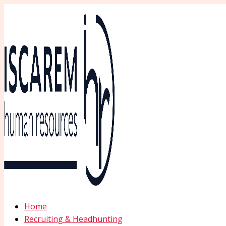
Ir
al
contenido
Home
Recruiting & Headhunting