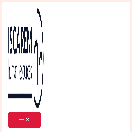
Ir
al
contenido