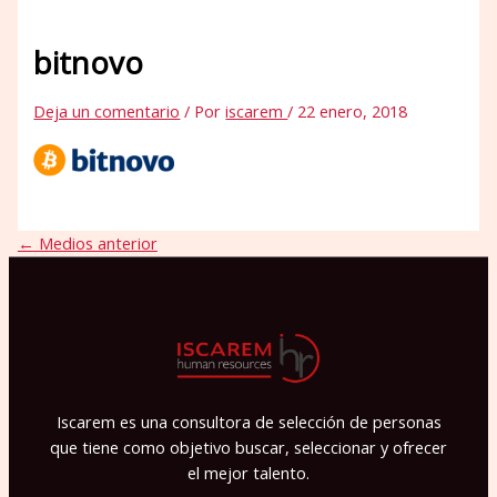
bitnovo
Deja un comentario
/ Por
iscarem
/
22 enero, 2018
←
Medios anterior
Iscarem es una consultora de selección de personas
que tiene como objetivo buscar, seleccionar y ofrecer
el mejor talento.