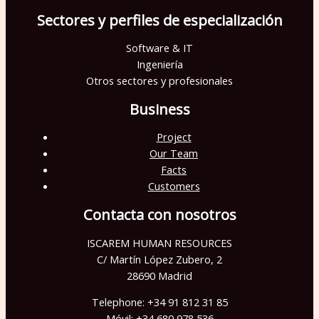
p
Sectores y perfiles de especialización
o
Software & IT
v
Ingeniería
a
Otros sectores y profesionales
c
Business
í
Project
o
Our Team
.
Facts
Customers
Contacta con nosotros
ISCAREM HUMAN RESOURCES
C/ Martín López Zubero, 2
28690 Madrid
Telephone: +34 91 812 31 85
Móvil: +34 680 978 536