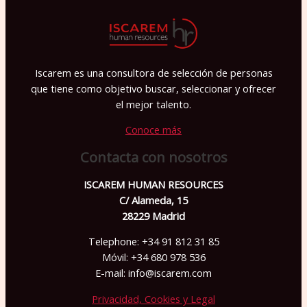
a
v
o
r
Iscarem es una consultora de selección de personas
,
que tiene como objetivo buscar, seleccionar y ofrecer
d
el mejor talento.
e
Conoce más
j
Contacta con nosotros
a
e
ISCAREM HUMAN RESOURCES
C/ Alameda, 15
s
28229 Madrid
t
Telephone: +34 91 812 31 85
e
Móvil: +34 680 978 536
c
E-mail: info@iscarem.com
a
Privacidad, Cookies y Legal
m