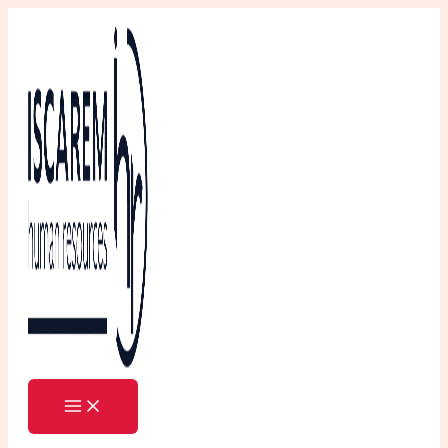
Ir
al
contenido