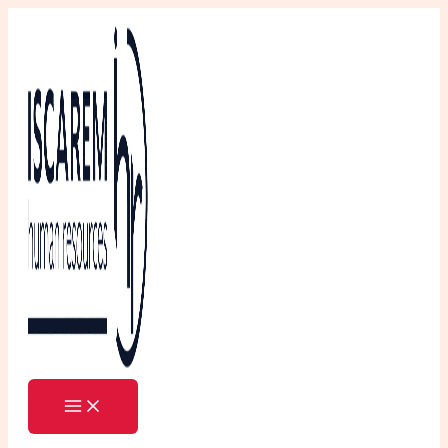
Ir
al
contenido