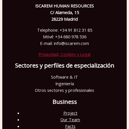
e
ISCAREM HUMAN RESOURCES
C/ Alameda, 15
s
28229 Madrid
t
Telephone: +34 91 812 31 85
e
Móvil: +34 680 978 536
c
E-mail: info@iscarem.com
a
Privacidad, Cookies y Legal
m
p
Sectores y perfiles de especialización
o
Software & IT
v
Ingeniería
a
Otros sectores y profesionales
c
Business
í
Project
o
Our Team
.
Facts