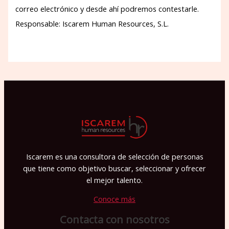
correo electrónico y desde ahí podremos contestarle.
Responsable: Iscarem Human Resources, S.L.
P
o
r
f
a
v
o
r
Iscarem es una consultora de selección de personas
,
que tiene como objetivo buscar, seleccionar y ofrecer
d
el mejor talento.
e
Conoce más
j
Contacta con nosotros
a