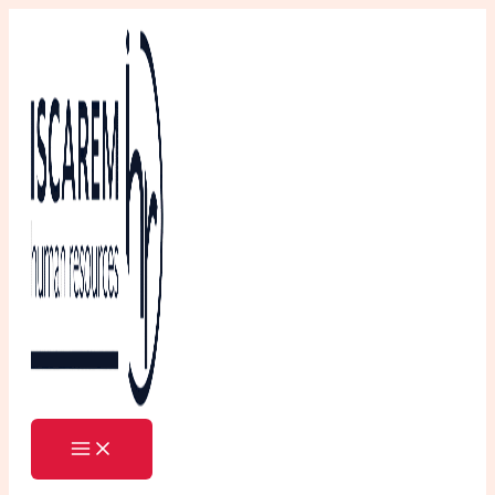
Ir
al
contenido