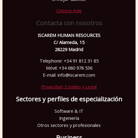
e
Conoce más
j
Contacta con nosotros
a
e
ISCAREM HUMAN RESOURCES
C/ Alameda, 15
s
28229 Madrid
t
Telephone: +34 91 812 31 85
e
Móvil: +34 680 978 536
c
E-mail: info@iscarem.com
a
Privacidad, Cookies y Legal
m
p
Sectores y perfiles de especialización
o
Software & IT
v
Ingeniería
a
Otros sectores y profesionales
c
Business