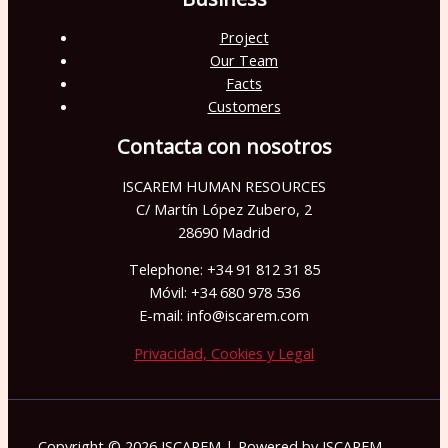
í
Project
o
Our Team
.
Facts
Customers
Contacta con nosotros
ISCAREM HUMAN RESOURCES
C/ Martín López Zubero, 2
28690 Madrid
Telephone: +34 91 812 31 85
Móvil: +34 680 978 536
E-mail: info@iscarem.com
Privacidad, Cookies y Legal
Copyright © 2026 ISCAREM | Powered by ISCAREM