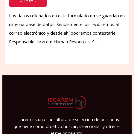
Los datos rellenados en este formulario
no se guardan
en
ninguna base de datos. Simplemente los recibiremos al
correo electrónico y desde ahí podremos contestarle.
Responsable: Iscarem Human Resources, S.L.
P
o
r
f
a
v
o
r
Iscarem es una consultora de selección de personas
,
que tiene como objetivo buscar, seleccionar y ofrecer
d
el mejor talento.