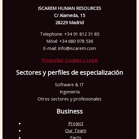
e
ISCAREM HUMAN RESOURCES
C/ Alameda, 15
s
28229 Madrid
t
Telephone: +34 91 812 31 85
e
Móvil: +34 680 978 536
c
E-mail: info@iscarem.com
a
Privacidad, Cookies y Legal
m
p
Sectores y perfiles de especialización
o
Software & IT
v
Ingeniería
a
Otros sectores y profesionales
c
Business
í
Project
o
Our Team
.
Facts