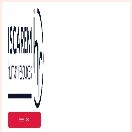
Ir
al
contenido