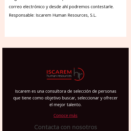
correo electrónico y desde ahí podremos contestarle.
Responsable: Iscarem Human Resources, S.L.
P
o
r
f
a
v
o
r
Iscarem es una consultora de selección de personas
,
que tiene como objetivo buscar, seleccionar y ofrecer
d
el mejor talento.
e
Conoce más
j
Contacta con nosotros
a