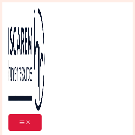
Ir
al
contenido