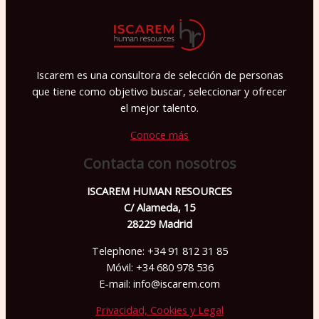
a
v
o
r
Iscarem es una consultora de selección de personas
,
que tiene como objetivo buscar, seleccionar y ofrecer
d
el mejor talento.
e
Conoce más
j
Contacta con nosotros
a
e
ISCAREM HUMAN RESOURCES
C/ Alameda, 15
s
28229 Madrid
t
Telephone: +34 91 812 31 85
e
Móvil: +34 680 978 536
c
E-mail: info@iscarem.com
a
Privacidad, Cookies y Legal
m