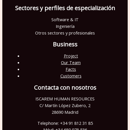
p
Sectores y perfiles de especialización
o
Software & IT
v
Ingeniería
a
Otros sectores y profesionales
c
Business
í
Project
o
Our Team
.
Facts
Customers
Contacta con nosotros
ISCAREM HUMAN RESOURCES
C/ Martín López Zubero, 2
28690 Madrid
Telephone: +34 91 812 31 85
Móvil: +34 680 978 536