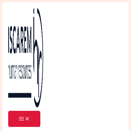
Ir
al
contenido