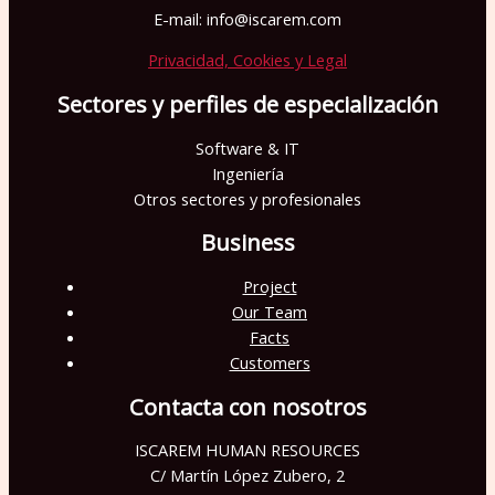
c
E-mail: info@iscarem.com
a
Privacidad, Cookies y Legal
m
p
Sectores y perfiles de especialización
o
Software & IT
v
Ingeniería
a
Otros sectores y profesionales
c
Business
í
Project
o
Our Team
.
Facts
Customers
Contacta con nosotros
ISCAREM HUMAN RESOURCES
C/ Martín López Zubero, 2