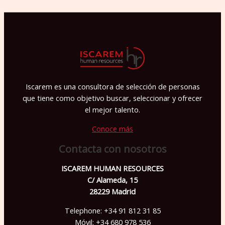
r
f
a
v
o
r
Iscarem es una consultora de selección de personas
,
que tiene como objetivo buscar, seleccionar y ofrecer
d
el mejor talento.
e
Conoce más
j
Contacta con nosotros
a
e
ISCAREM HUMAN RESOURCES
C/ Alameda, 15
s
28229 Madrid
t
Telephone: +34 91 812 31 85
e
Móvil: +34 680 978 536